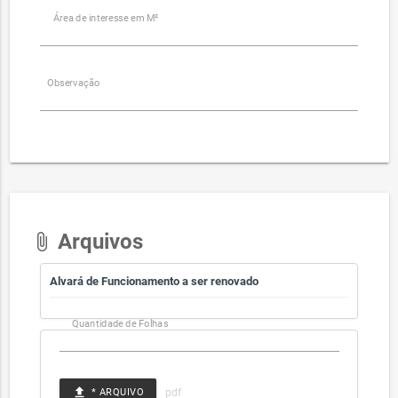
Área de interesse em M²
Observação
Arquivos
attach_file
Alvará de Funcionamento a ser renovado
Quantidade de Folhas
file_upload
* ARQUIVO