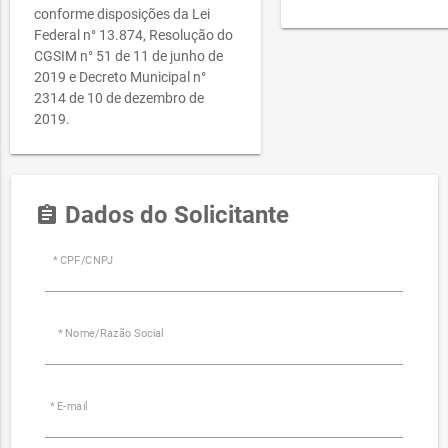
conforme disposições da Lei
Federal n° 13.874, Resolução do
CGSIM n° 51 de 11 de junho de
2019 e Decreto Municipal n°
2314 de 10 de dezembro de
2019.
Dados do Solicitante
assignment
* CPF/CNPJ
* Nome/Razão Social
* E-mail