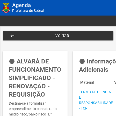
Agenda
Prefeitura de Sobral
keyboard_return
VOLTAR
ALVARÁ DE
Informaçõ
info
info
FUNCIONAMENTO
Adicionais
SIMPLIFICADO -
Material
V
RENOVAÇÃO -
TERMO DE CIÊNCIA
REQUISIÇÃO
E
RESPONSABILIDADE
Destina-se a formalizar
- TCR.
empreendimento considerado de
médio risco/baixo risco “B”