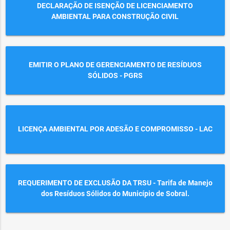
DECLARAÇÃO DE ISENÇÃO DE LICENCIAMENTO
AMBIENTAL PARA CONSTRUÇÃO CIVIL
EMITIR O PLANO DE GERENCIAMENTO DE RESÍDUOS
SÓLIDOS - PGRS
LICENÇA AMBIENTAL POR ADESÃO E COMPROMISSO - LAC
REQUERIMENTO DE EXCLUSÃO DA TRSU - Tarifa de Manejo
dos Resíduos Sólidos do Município de Sobral.