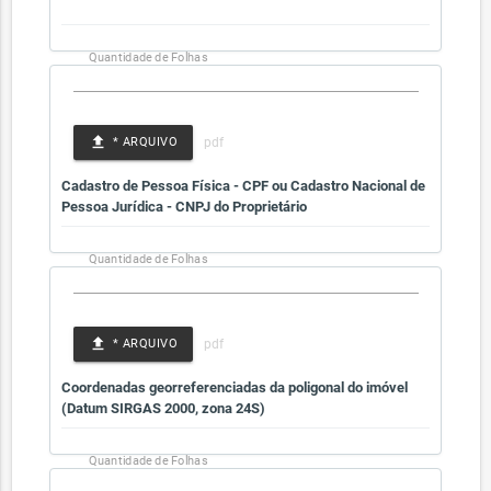
Quantidade de Folhas
file_upload
* ARQUIVO
Cadastro de Pessoa Física - CPF ou Cadastro Nacional de
Pessoa Jurídica - CNPJ do Proprietário
Quantidade de Folhas
file_upload
* ARQUIVO
Coordenadas georreferenciadas da poligonal do imóvel
(Datum SIRGAS 2000, zona 24S)
Quantidade de Folhas