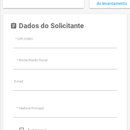
do levantamento
georreferenciado!
Dados do Solicitante
assignment
* CPF/CNPJ
* Nome/Razão Social
E-mail
* Telefone Principal