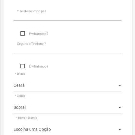
* Telefone Principal
É whatsapp?
Segundo Telefone ?
É whatsapp?
* Estado
▼
* Cidade
▼
* Bairro / Distrito
▼