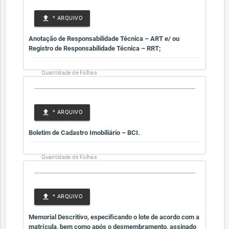
file_upload
* ARQUIVO
Anotação de Responsabilidade Técnica – ART e/ ou
Registro de Responsabilidade Técnica – RRT;
Quantidade de Folhas
file_upload
* ARQUIVO
Boletim de Cadastro Imobiliário – BCI.
Quantidade de Folhas
file_upload
* ARQUIVO
Memorial Descritivo, especificando o lote de acordo com a
matrícula, bem como após o desmembramento, assinado