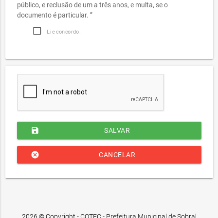
público, e reclusão de um a três anos, e multa, se o
documento é particular. ”
Li e concordo.
save
SALVAR
cancel
CANCELAR
2026 © Copyright - COTEC - Prefeitura Municipal de Sobral