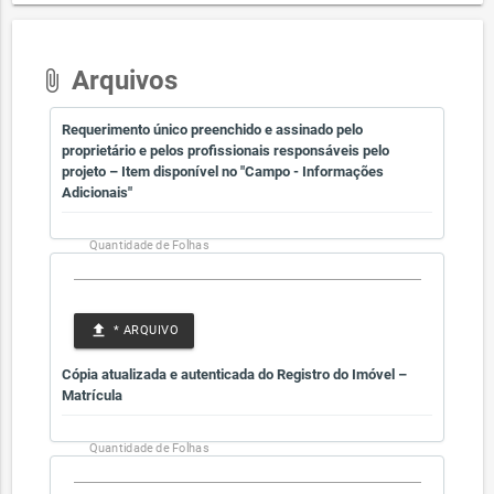
Arquivos
attach_file
Requerimento único preenchido e assinado pelo
proprietário e pelos profissionais responsáveis pelo
projeto – Item disponível no "Campo - Informações
Adicionais"
Quantidade de Folhas
file_upload
* ARQUIVO
Cópia atualizada e autenticada do Registro do Imóvel –
Matrícula
Quantidade de Folhas