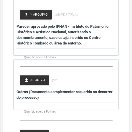
file_upload
* ARQUIVO
Parecer aprovado pelo IPHAN - Instituto do Patrimônio
Histórico e Artístico Nacional, autorizando o
desmembramento, caso esteja inserido no Centro
Histórico Tombado ou área de entorno.
Quantidade de Folhas
file_upload
ARQUIVO
Outros (Documento complementar requerido no decorrer
do processo)
Quantidade de Folhas