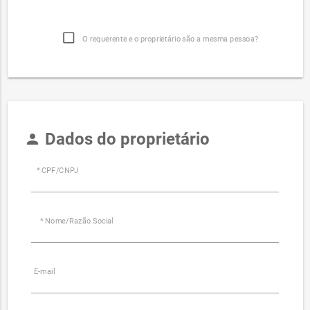
O requerente e o proprietário são a mesma pessoa?
Dados do proprietário
person
* CPF/CNPJ
* Nome/Razão Social
E-mail