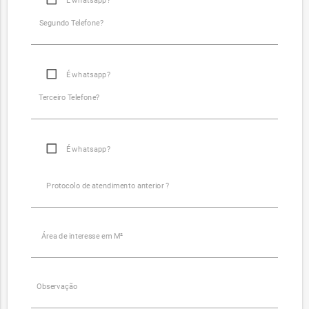
É whatsapp?
Segundo Telefone?
É whatsapp?
Terceiro Telefone?
É whatsapp?
Protocolo de atendimento anterior ?
Área de interesse em M²
Observação