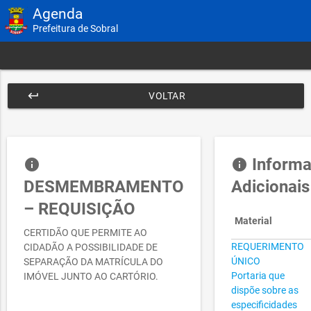
Agenda
Prefeitura de Sobral
keyboard_return
VOLTAR
Inform
info
info
DESMEMBRAMENTO
Adicionais
– REQUISIÇÃO
Material
CERTIDÃO QUE PERMITE AO
REQUERIMENTO
CIDADÃO A POSSIBILIDADE DE
ÚNICO
SEPARAÇÃO DA MATRÍCULA DO
Portaria que
IMÓVEL JUNTO AO CARTÓRIO.
dispõe sobre as
especificidades