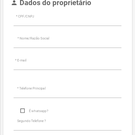
Dados do proprietário
person
* CPF/CNPJ
* Nome/Razão Social
* E-mail
* Telefone Principal
É whatsapp?
Segundo Telefone ?