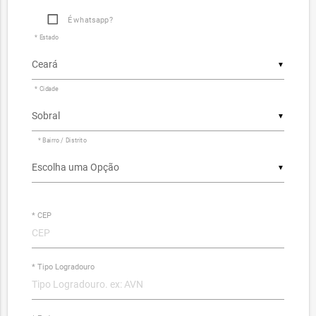
É whatsapp?
* Estado
▼
* Cidade
▼
* Bairro / Distrito
▼
* CEP
* Tipo Logradouro