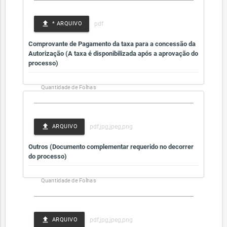
file_upload
* ARQUIVO
Comprovante de Pagamento da taxa para a concessão da
Autorização (A taxa é disponibilizada após a aprovação do
processo)
Quantidade de Folhas
file_upload
ARQUIVO
Outros (Documento complementar requerido no decorrer
do processo)
Quantidade de Folhas
file_upload
ARQUIVO