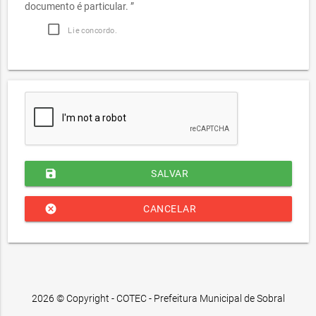
documento é particular. ”
Li e concordo.
save
SALVAR
cancel
CANCELAR
2026 © Copyright - COTEC - Prefeitura Municipal de Sobral