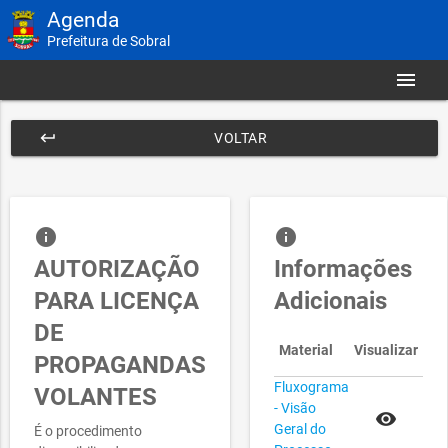
Agenda
Prefeitura de Sobral
menu
keyboard_return
VOLTAR
info
info
AUTORIZAÇÃO
Informações
PARA LICENÇA
Adicionais
DE
Material
Visualizar
PROPAGANDAS
Fluxograma
VOLANTES
- Visão
remove_red_eye
Geral do
É o procedimento