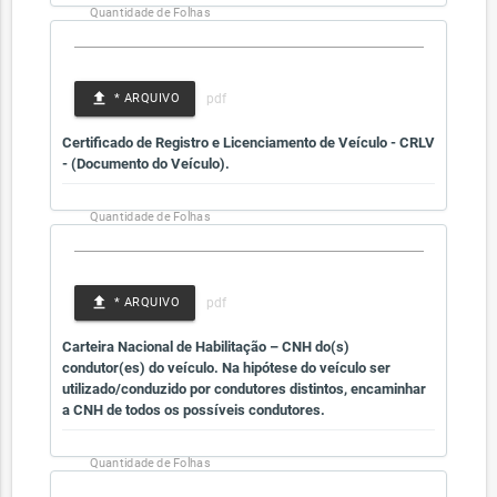
Quantidade de Folhas
file_upload
* ARQUIVO
Certificado de Registro e Licenciamento de Veículo - CRLV
- (Documento do Veículo).
Quantidade de Folhas
file_upload
* ARQUIVO
Carteira Nacional de Habilitação – CNH do(s)
condutor(es) do veículo. Na hipótese do veículo ser
utilizado/conduzido por condutores distintos, encaminhar
a CNH de todos os possíveis condutores.
Quantidade de Folhas