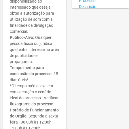
Processo
disponibilizado ao
Descrição
interessado que deseja
do
obter a autorização para
remove_red_eye
Processo -
utilização de som com a
AP.
finalidade da divulgação
comercial.
Público-Alvo:
Qualquer
pessoa física ou jurídica
que tenha interesse na área
de publicidade e
propaganda.
Tempo médio para
conclusão do processo:
15
dias úteis*
*O tempo médio leva em
consideração o cenário
ideal do processo - Verificar
fluxograma do processo.
Horário de Funcionamento
do Órgão:
Segunda à sexta-
feira - 08:00h às 12:00h -
13:00h às 17:00h