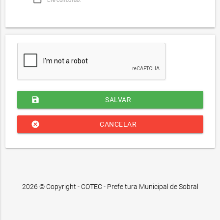
Li e concordo.
save
SALVAR
cancel
CANCELAR
2026 © Copyright - COTEC - Prefeitura Municipal de Sobral