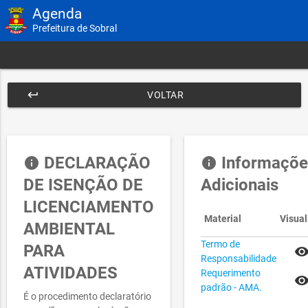
Agenda
Prefeitura de Sobral
keyboard_return
VOLTAR
DECLARAÇÃO
Informaçõe
info
info
DE ISENÇÃO DE
Adicionais
LICENCIAMENTO
Material
Visual
AMBIENTAL
Termo de
PARA
remove_red_e
Responsabilidade
ATIVIDADES
Requerimento
remove_red_e
padrão - AMA.
É o procedimento declaratório