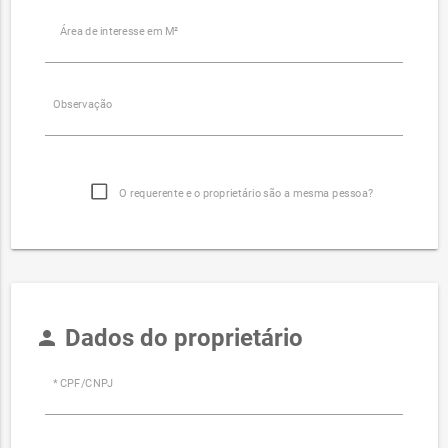
Área de interesse em M²
Observação
O requerente e o proprietário são a mesma pessoa?
Dados do proprietário
person
* CPF/CNPJ