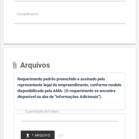
Complemento
Arquivos
attach_file
Requerimento padrão preenchido e assinado pelo
representante legal do empreendimento, conforme modelo
disponibilizado pela AMA. (O requerimento se encontra
disponível na aba de "Informações Adicionais").
Quantidade de Folhas
file_upload
* ARQUIVO