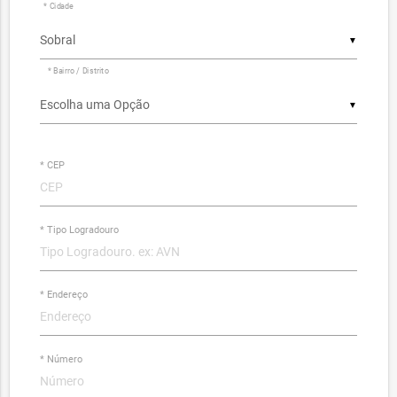
* Cidade
▼
* Bairro / Distrito
▼
* CEP
* Tipo Logradouro
* Endereço
* Número