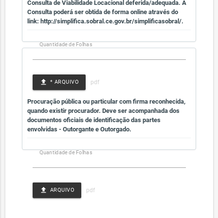
Consulta de Viabilidade Locacional deferida/adequada. A
Consulta poderá ser obtida de forma online através do
link: http://simplifica.sobral.ce.gov.br/simplificasobral/.
Quantidade de Folhas
file_upload
* ARQUIVO
Procuração pública ou particular com firma reconhecida,
quando existir procurador. Deve ser acompanhada dos
documentos oficiais de identificação das partes
envolvidas - Outorgante e Outorgado.
Quantidade de Folhas
file_upload
ARQUIVO