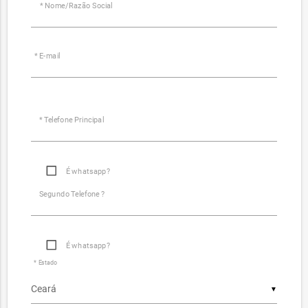
* Nome/Razão Social
* E-mail
* Telefone Principal
É whatsapp?
Segundo Telefone ?
É whatsapp?
* Estado
▼