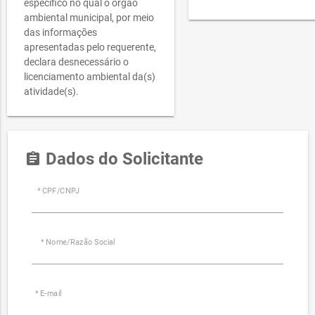
específico no qual o órgão
ambiental municipal, por meio
das informações
apresentadas pelo requerente,
declara desnecessário o
licenciamento ambiental da(s)
atividade(s).
Dados do Solicitante
assignment
* CPF/CNPJ
* Nome/Razão Social
* E-mail