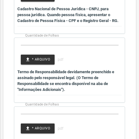
Cadastro Nacional de Pessoa Jurídica - CNPJ, para
pessoa jurídica. Quando pessoa física, apresentar o
Cadastro de Pessoa Física - CPF e o Registro Geral - RG.
Quantidade de Folhas
file_upload
* ARQUIVO
Termo de Responsabilidade devidamente preenchido e
assinado pelo responsável legal. (O Termo de
Responsabilidade se encontra disponível na aba de
"Informações Adicionais").
Quantidade de Folhas
file_upload
* ARQUIVO