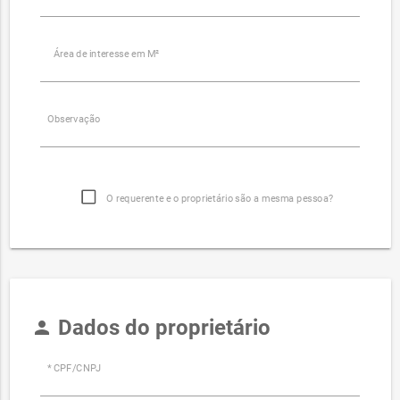
Área de interesse em M²
Observação
O requerente e o proprietário são a mesma pessoa?
Dados do proprietário
person
* CPF/CNPJ