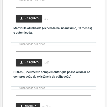
Quantidade de Folhas
file_upload
* ARQUIVO
Matrícula atualizada (expedida há, no máximo, 03 meses)
e autenticada.
Quantidade de Folhas
file_upload
* ARQUIVO
Outros (Documento complementar que possa auxiliar na
comprovação da existência da edificação)
Quantidade de Folhas
file_upload
ARQUIVO