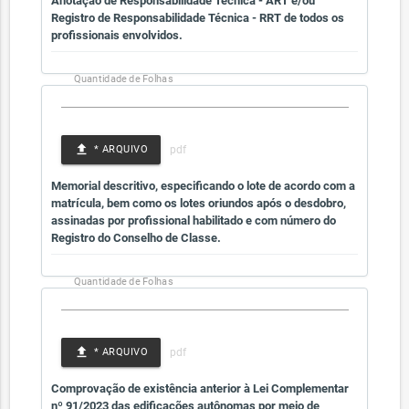
Anotação de Responsabilidade Técnica - ART e/ou
Registro de Responsabilidade Técnica - RRT de todos os
profissionais envolvidos.
Quantidade de Folhas
file_upload
* ARQUIVO
Memorial descritivo, especificando o lote de acordo com a
matrícula, bem como os lotes oriundos após o desdobro,
assinadas por profissional habilitado e com número do
Registro do Conselho de Classe.
Quantidade de Folhas
file_upload
* ARQUIVO
Comprovação de existência anterior à Lei Complementar
nº 91/2023 das edificações autônomas por meio de