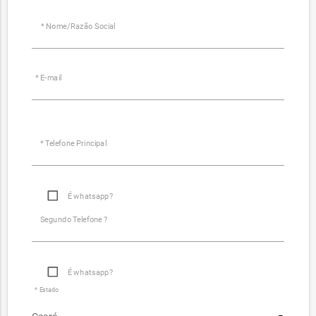
* Nome/Razão Social
* E-mail
* Telefone Principal
É whatsapp?
Segundo Telefone ?
É whatsapp?
* Estado