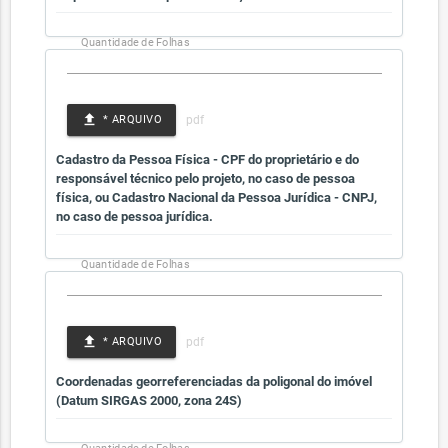
Quantidade de Folhas
file_upload
* ARQUIVO
Cadastro da Pessoa Física - CPF do proprietário e do
responsável técnico pelo projeto, no caso de pessoa
física, ou Cadastro Nacional da Pessoa Jurídica - CNPJ,
no caso de pessoa jurídica.
Quantidade de Folhas
file_upload
* ARQUIVO
Coordenadas georreferenciadas da poligonal do imóvel
(Datum SIRGAS 2000, zona 24S)