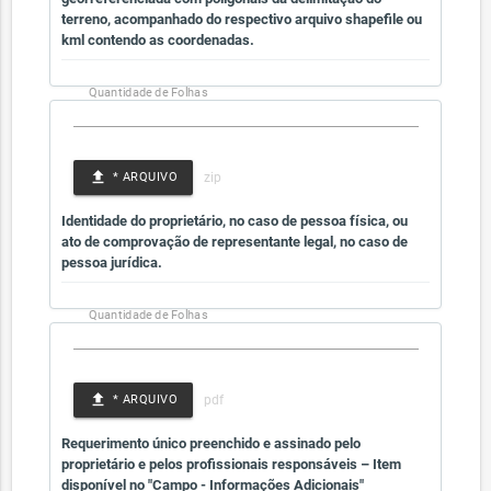
terreno, acompanhado do respectivo arquivo shapefile ou
kml contendo as coordenadas.
Quantidade de Folhas
file_upload
* ARQUIVO
Identidade do proprietário, no caso de pessoa física, ou
ato de comprovação de representante legal, no caso de
pessoa jurídica.
Quantidade de Folhas
file_upload
* ARQUIVO
Requerimento único preenchido e assinado pelo
proprietário e pelos profissionais responsáveis – Item
disponível no "Campo - Informações Adicionais"