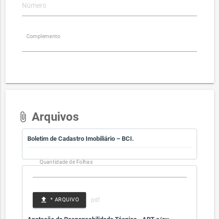
Complemento
Arquivos
attach_file
Boletim de Cadastro Imobiliário – BCI.
Quantidade de Folhas
file_upload
* ARQUIVO