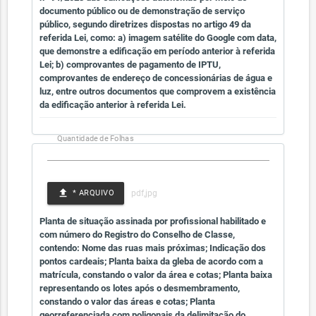
documento público ou de demonstração de serviço
público, segundo diretrizes dispostas no artigo 49 da
referida Lei, como: a) imagem satélite do Google com data,
que demonstre a edificação em período anterior à referida
Lei; b) comprovantes de pagamento de IPTU,
comprovantes de endereço de concessionárias de água e
luz, entre outros documentos que comprovem a existência
da edificação anterior à referida Lei.
Quantidade de Folhas
file_upload
* ARQUIVO
Planta de situação assinada por profissional habilitado e
com número do Registro do Conselho de Classe,
contendo: Nome das ruas mais próximas; Indicação dos
pontos cardeais; Planta baixa da gleba de acordo com a
matrícula, constando o valor da área e cotas; Planta baixa
representando os lotes após o desmembramento,
constando o valor das áreas e cotas; Planta
georreferenciada com poligonais da delimitação do