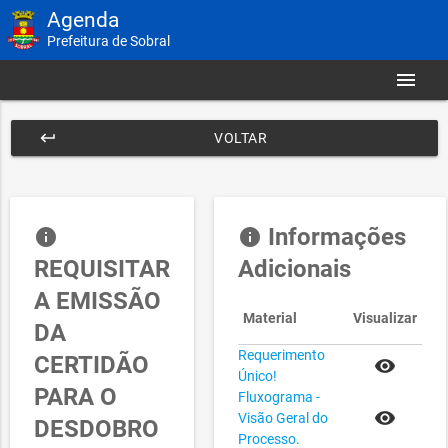
Agenda
Prefeitura de Sobral
menu
keyboard_return
VOLTAR
Informações
info
info
REQUISITAR
Adicionais
A EMISSÃO
Material
Visualizar
DA
Requerimento
CERTIDÃO
remove_red_eye
Único!
PARA O
Fluxograma -
remove_red_eye
Visão Geral do
DESDOBRO
Processo.