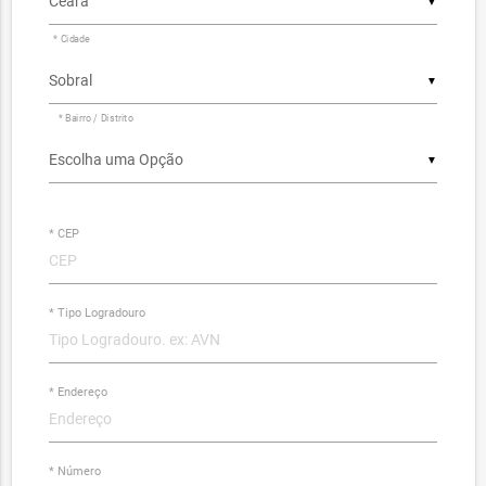
▼
* Cidade
▼
* Bairro / Distrito
▼
* CEP
* Tipo Logradouro
* Endereço
* Número