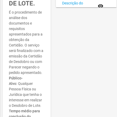
DE LOTE.
Descrição do
remove_red_eye
Processo - AP.
É o procedimento de
Portaria que
análise dos
dispõe sobre as
documentos e
remove_red_eye
especificidades
requisitos
do levantamento
apresentados para a
georreferenciado!
obtenção da
Certidão. O serviço
será finalizado com a
emissão da Certidão
de Desdobro ou com
Parecer negando o
pedido apresentado.
Público-
Alvo:
Qualquer
Pessoa Física ou
Jurídica que tenha o
interesse em realizar
o Desdobro de Lote.
Tempo médio para
conclusão do