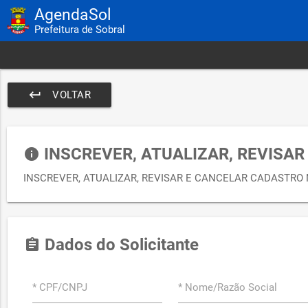
AgendaSol
Prefeitura de Sobral
keyboard_return
VOLTAR
INSCREVER, ATUALIZAR, REVISAR
info
INSCREVER, ATUALIZAR, REVISAR E CANCELAR CADASTRO 
Dados do Solicitante
assignment
* CPF/CNPJ
* Nome/Razão Social