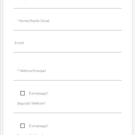
* Nome/Razão Social
E-mail
* Telefone Principal
É whatsapp?
Segundo Telefone?
É whatsapp?