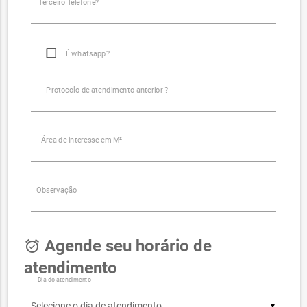
Terceiro Telefone?
É whatsapp?
Protocolo de atendimento anterior ?
Área de interesse em M²
Observação
Agende seu horário de
alarm_on
atendimento
Dia do atendimento
▼