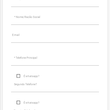
* Nome/Razão Social
E-mail
* Telefone Principal
É whatsapp?
Segundo Telefone?
É whatsapp?