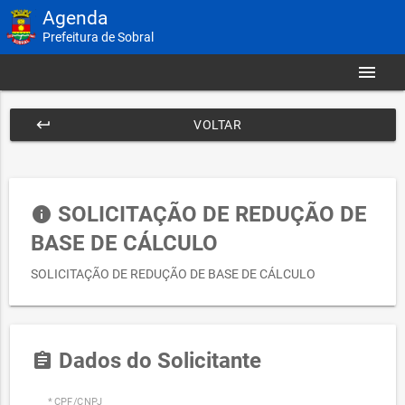
Agenda
Prefeitura de Sobral
menu
keyboard_return
VOLTAR
SOLICITAÇÃO DE REDUÇÃO DE
info
BASE DE CÁLCULO
SOLICITAÇÃO DE REDUÇÃO DE BASE DE CÁLCULO
Dados do Solicitante
assignment
* CPF/CNPJ