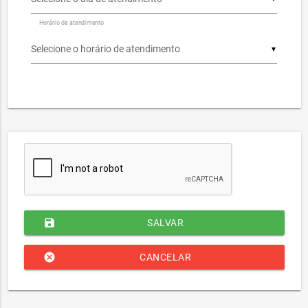
Horário de atendimento
▼
save
SALVAR
cancel
CANCELAR