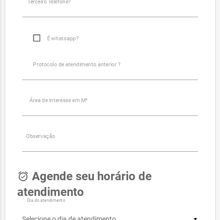
Terceiro Telefone?
É whatsapp?
Protocolo de atendimento anterior ?
Área de interesse em M²
Observação
Agende seu horário de
alarm_on
atendimento
Dia do atendimento
▼